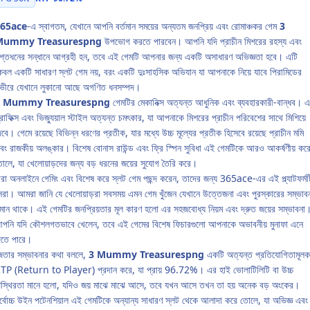
65ace
-এ স্বাগতম, যেখানে আপনি বর্তমান সময়ের অন্যতম জনপ্রিয় এবং রোমাঞ্চকর গেম
3
Mummy Treasurespng
উপভোগ করতে পারবেন। আপনি যদি প্রাচীন মিশরের রহস্য এবং
ুপ্তধনের সন্ধানে আগ্রহী হন, তবে এই গেমটি আপনার জন্য একটি অসাধারণ অভিজ্ঞতা হবে। এটি
েবল একটি সাধারণ স্লট গেম নয়, বরং একটি দুঃসাহসিক অভিযান যা আপনাকে নিয়ে যাবে পিরামিডের
ভীরে যেখানে লুকানো আছে অগণিত ধনসম্পদ।
3 Mummy Treasurespng
গেমটির মেকানিক্স অত্যন্ত আধুনিক এবং ব্যবহারকারী-বান্ধব। 
্রাফিক্স এবং ভিজ্যুয়াল স্টাইল অত্যন্ত চমৎকার, যা আপনাকে মিশরের প্রাচীন পরিবেশের সাথে মিশিয়ে
েবে। গেমে রয়েছে বিভিন্ন ধরণের প্রতীক, যার মধ্যে উচ্চ মূল্যের প্রতীক হিসেবে রয়েছে প্রাচীন মমি
বং রাজকীয় অলঙ্কার। বিশেষ বোনাস রাউন্ড এবং ফ্রি স্পিন সুবিধা এই গেমটিকে আরও আকর্ষণীয় কর
োলে, যা খেলোয়াড়দের জন্য বড় ধরনের জয়ের সুযোগ তৈরি করে।
ারা অনলাইনে গেমিং এবং বিশেষ করে স্লট গেম পছন্দ করেন, তাদের জন্য 365ace-এর এই প্ল্যাটফর্মট
েরা। আমরা জানি যে খেলোয়াড়রা সবসময় এমন গেম খুঁজেন যেখানে উত্তেজনা এবং পুরস্কারের সম্ভাব
মান থাকে। এই গেমটির জনপ্রিয়তার মূল কারণ হলো এর সহজবোধ্য নিয়ম এবং দ্রুত জয়ের সম্ভাবনা
পনি যদি কৌশলগতভাবে খেলেন, তবে এই গেমের বিশেষ ফিচারগুলো আপনাকে অভাবনীয় মুনাফা এনে
িতে পারে।
েতার সম্ভাবনার কথা বললে,
3 Mummy Treasurespng
একটি অত্যন্ত প্রতিযোগিতামূলক
TP (Return to Player) প্রদান করে, যা প্রায় 96.72%। এর হাই ভোলাটিলিটি বা উচ্চ
স্থিরতা মানে হলো, যদিও জয় মাঝে মাঝে আসে, তবে যখন আসে তখন তা হয় অনেক বড় অংকের।
র্বোচ্চ উইন পটেনশিয়াল এই গেমটিকে অন্যান্য সাধারণ স্লট থেকে আলাদা করে তোলে, যা অভিজ্ঞ এবং