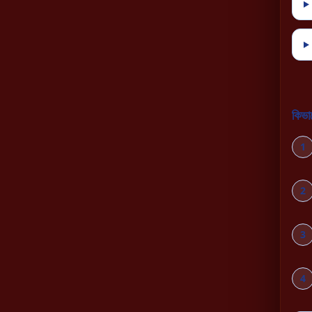
কিভ
1
2
3
4