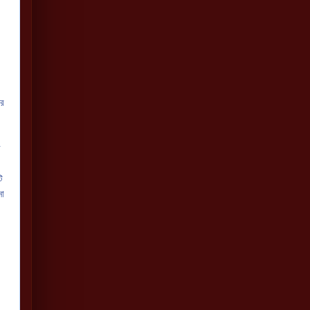
এর
ে
ি
না
।