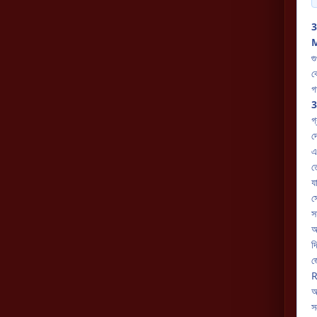
3
গ
ক
গ
গ
দ
এ
ত
য
স
স
আ
দ
জ
R
অ
স