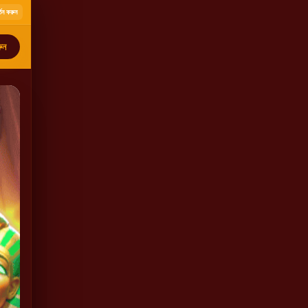
্তন করুন
ুন