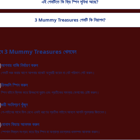
এই গেমটিতে কি ফ্রি স্পিন সুবিধা আছে?
3 Mummy Treasures গেমটি কি নিরাপদ?
াবে 3 Mummy Treasures খেলবেন
আপনার বাজি নির্ধারণ করুন
গেমটি শুরু করার আগে আপনার বাজেট অনুযায়ী কয়েন বা বেট পরিমাণ সেট করুন।
রিলগুলি স্পিন করুন
স্পিন বাটনে ক্লিক করে রিলগুলো ঘুরান এবং প্রতীকের সমন্বয় মেলানোর চেষ্টা করুন।
জয়ী সংমিশ্রণ খুঁজুন
পে-লাইনের সাথে মিল রেখে একই ধরণের প্রতীক লাইনে আনলে আপনি পুরস্কার জিতবেন।
বোনাস ফিচার আনলক করুন
স্পেশাল সিম্বল সংগ্রহ করে ফ্রি স্পিন বা অন্যান্য রহস্যময় ধনসম্পদ আনলক করুন।