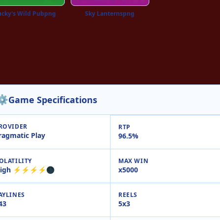
ucky's Wild Pubpng
Sky Lanternspng
⚙️
Game Specifications
ROVIDER
RTP
ragmatic Play
96.5%
OLATILITY
MAX WIN
High ⚡⚡⚡⚡🌑
x5000
AYLINES
REELS
43
5x3