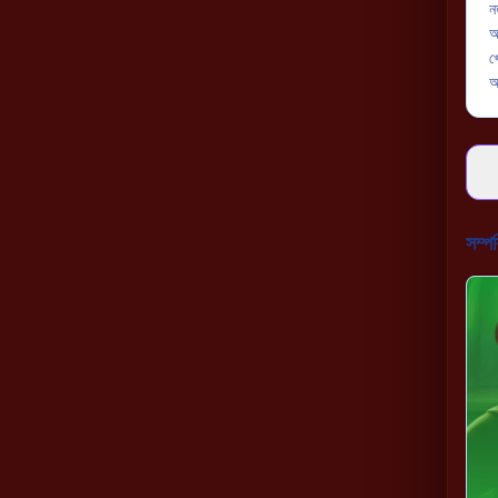
ন
আ
খ
আ
সম্পর