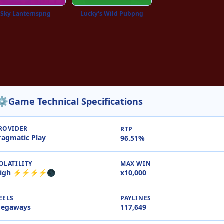
Sky Lanternspng
Lucky's Wild Pubpng
⚙️
Game Technical Specifications
ROVIDER
RTP
ragmatic Play
96.51%
OLATILITY
MAX WIN
High ⚡⚡⚡⚡🌑
x10,000
EELS
PAYLINES
egaways
117,649