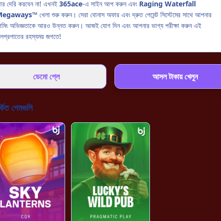
র দেরি করবেন না! এখনই
365ace
-এ সাইন আপ করুন এবং
Raging Waterfall
Megaways™
খেলা শুরু করুন। সেরা বোনাস অফার এবং দ্রুত পেমেন্ট সিস্টেমের সাথে আপনার
েমিং অভিজ্ঞতাকে আরও উন্নত করুন। আজই যোগ দিন এবং আপনার ভাগ্য পরীক্ষা করুন এই
লপ্রপাতের রহস্যময় জগতে!
ডেমো প্লে
আসল টাকায় খেলুন
্কিত গেমগুলি