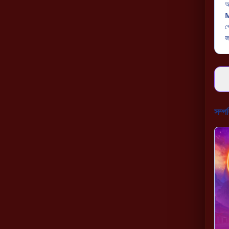
আ
গ
জ
সম্পর