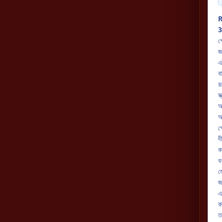
R
3
গ
জ
এ
ব
র
স
আ
আ
গ
দ
ক
ব
য
জ
এ
ক
ত