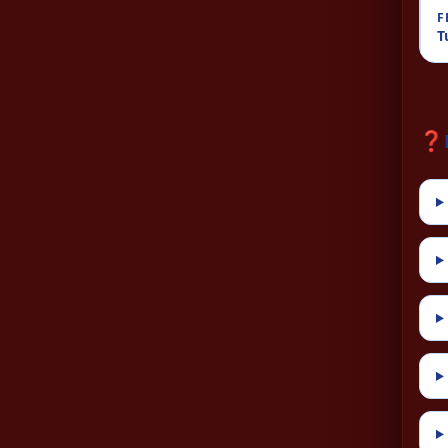
F
T
❓