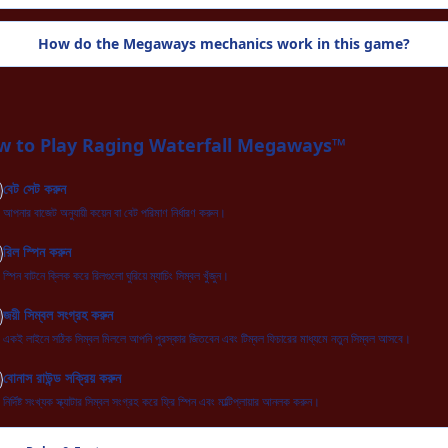
How do the Megaways mechanics work in this game?
w to Play Raging Waterfall Megaways™
বেট সেট করুন
আপনার বাজেট অনুযায়ী কয়েন বা বেট পরিমাণ নির্ধারণ করুন।
রিল স্পিন করুন
স্পিন বাটনে ক্লিক করে রিলগুলো ঘুরিয়ে ম্যাচিং সিম্বল খুঁজুন।
জয়ী সিম্বল সংগ্রহ করুন
একই লাইনে সঠিক সিম্বল মিললে আপনি পুরস্কার জিতবেন এবং টিম্বল ফিচারের মাধ্যমে নতুন সিম্বল আসবে।
বোনাস রাউন্ড সক্রিয় করুন
নির্দিষ্ট সংখ্যক স্ক্যাটার সিম্বল সংগ্রহ করে ফ্রি স্পিন এবং মাল্টিপ্লায়ার আনলক করুন।