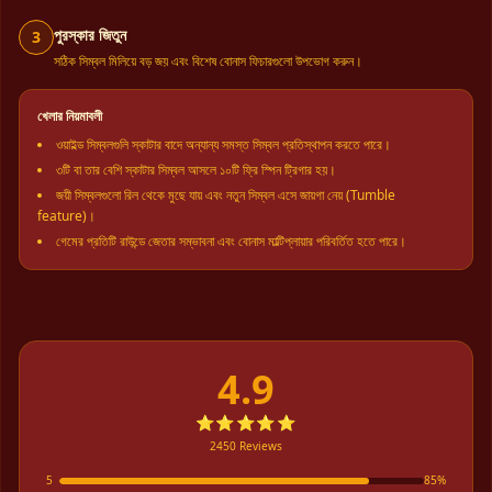
পুরস্কার জিতুন
3
সঠিক সিম্বল মিলিয়ে বড় জয় এবং বিশেষ বোনাস ফিচারগুলো উপভোগ করুন।
খেলার নিয়মাবলী
ওয়াইল্ড সিম্বলগুলি স্কাটার বাদে অন্যান্য সমস্ত সিম্বল প্রতিস্থাপন করতে পারে।
৩টি বা তার বেশি স্কাটার সিম্বল আসলে ১০টি ফ্রি স্পিন ট্রিগার হয়।
জয়ী সিম্বলগুলো রিল থেকে মুছে যায় এবং নতুন সিম্বল এসে জায়গা নেয় (Tumble
feature)।
গেমের প্রতিটি রাউন্ডে জেতার সম্ভাবনা এবং বোনাস মাল্টিপ্লায়ার পরিবর্তিত হতে পারে।
4.9
⭐⭐⭐⭐⭐
2450 Reviews
5
85%