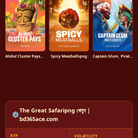
Aloha! Cluster Pays™png
Spicy Meatballspng
Captain Glum_ Pirate Hunterpng
The Great Safaripng খেলুন |
⚙️
bd365ace.com
RTP
VOLATILITY